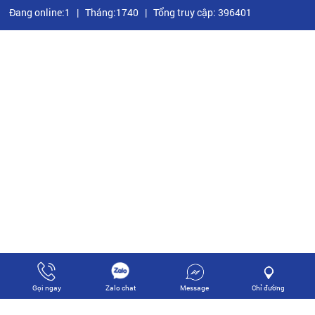
Đang online:1
|
Tháng:1740
|
Tổng truy cập: 396401
Message
Chỉ đường
Gọi ngay
Zalo chat