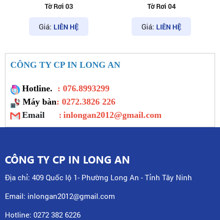
Tờ Rơi 03
Tờ Rơi 04
T
Giá:
Giá:
Giá
LIÊN HỆ
LIÊN HỆ
CÔNG TY CP IN LONG AN
Hotline.
: 076.8993299
Máy bàn
: 0272.3826 226
Email
inlongan2012@gmail.com
:
CÔNG TY CP IN LONG AN
Địa chỉ: 409 Quốc lộ 1- Phường Long An - Tỉnh Tây Ninh
Email: inlongan2012@gmail.com
Hotline: 0272 382 6226